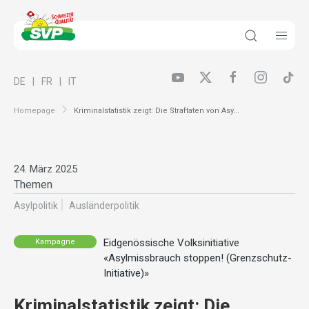
DE
FR
IT
Homepage
Kriminalstatistik zeigt: Die Straftaten von Asy...
24. März 2025
Themen
Asylpolitik
Ausländer­politik
Eidgenössische Volksinitiative
Kampagne
«Asylmissbrauch stoppen! (Grenzschutz-
Initiative)»
Kriminalstatistik zeigt: Die