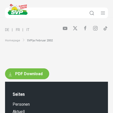
DE
FR
IT
Homepage
SVPja Februar 2002
PDF Download
Seiten
Personen
Aktuell