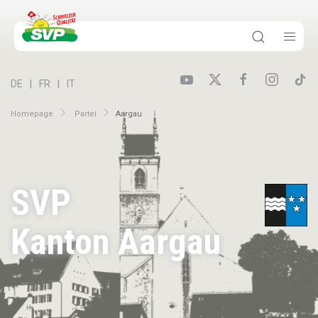
DE
FR
IT
Homepage
Partei
Aargau
SVP
Kanton Aargau