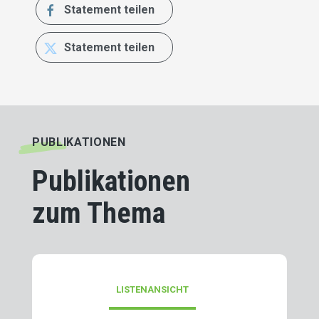
Statement teilen
S
Statement teilen
S
PUBLIKATIONEN
Publikationen
zum Thema
LISTENANSICHT