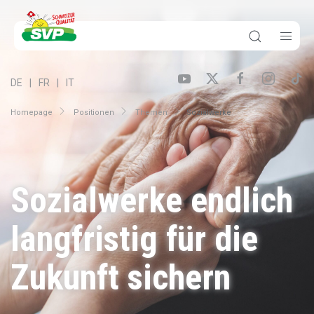
DE
FR
IT
Homepage
Positionen
Themen
Sozialwerke
Sozialwerke endlich
langfristig für die
Zukunft sichern