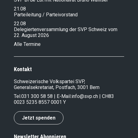
22.02.2024
21.08
Ja zur Renteninitiative – für eine
Parteileitung / Parteivorstand
sichere AHV
22.08
16.02.2024
Delegiertenversammlung der SVP Schweiz vom
Ja zur Renteninitiative – für eine
22. August 2026
sichere AHV
Alle Termine
13.02.2024
13. AHV-Rente: Gut gemeint, aber alles
andere als gut!
27.01.2024
Kontakt
AHV retten! Nein zur ruinösen 13. AHV-
Rente, Ja zum flexiblen Rentenalter.
Schweizerische Volkspartei SVP,
Schweiz retten! Die SVP-Delegierten
Generalsekretariat, Postfach, 3001 Bern
beschliessen Resolution für eine
unabhängige Schweiz gegen den
Tel.
031 300 58 58
| E-Mail:
info@svp.ch
| CH83
Unterwerfungsvertrag mit der EU.
0023 5235 8557 0001 Y
27.01.2024
Ein Ja zur Renteninitiative ist ein Ja zur
Jetzt spenden
nachhaltigen Sicherung unseres
Rentensystems
27.01.2024
Newsletter Abonnieren