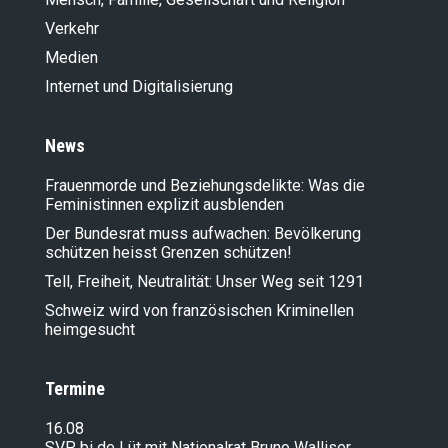
28.03.2024
Verkehr
Teilrevision des AHVG: Anpassung der
Hinterlassenenrenten
Medien
28.03.2024
Internet und Digitalisierung
Bundesgesetz über
Informationssysteme in den
Sozialversicherungen (BISS)
News
29.02.2024
Änderung der Verordnung über die
Frauenmorde und Beziehungsdelikte: Was die
steuerliche Abzugsberechtigung für
Feministinnen explizit ausblenden
Beiträge an anerkannte
Vorsorgeformen (BVV 3) zur
Der Bundesrat muss aufwachen: Bevölkerung
Einführung von Einkäufen in die Säule
schützen heisst Grenzen schützen!
3a
Tell, Freiheit, Neutralität: Unser Weg seit 1291
27.02.2024
Schweiz wird von französischen Kriminellen
AHV in die Luft sprengen?
heimgesucht
22.02.2024
Nein zur verantwortungslosen AHV-
Initiative
Termine
22.02.2024
Nein zur unsozialen und ungerechten
16.08
13. AHV-Rente
SVP bi de Lüt mit Nationalrat Bruno Walliser