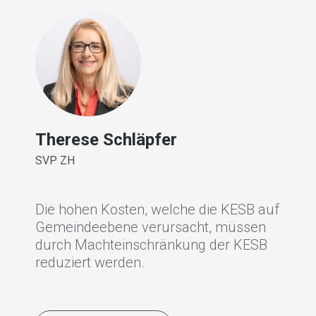
Therese Schläpfer
Pier
SVP ZH
SVP B
Die hohen Kosten, welche die KESB auf
Der S
Gemeindeebene verursacht, müssen
wo es
durch Machteinschränkung der KESB
gibt.
reduziert werden.
Land 
werd