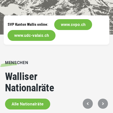
SVP Kanton Wallis online:
www.svpo.ch
www.udc-valais.ch
MENSCHEN
Walliser
Nationalräte
Alle Nationalräte