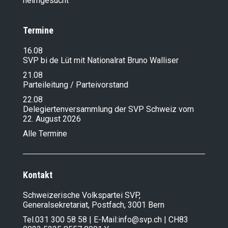
heimgesucht
16.06.2025
Änderungen der
Winterreserveverordnung
Termine
10.06.2025
Die Schweiz soll noch freiwillig mehr
16.08
Asylschmarotzer aufnehmen: SVP-
SVP bi de Lüt mit Nationalrat Bruno Walliser
Fraktion lehnt EU-Migrations- und
21.08
Asylpakt ab
Parteileitung / Parteivorstand
20.03.2025
22.08
Verordnungspaket Umwelt Herbst
Delegiertenversammlung der SVP Schweiz vom
2025
22. August 2026
20.03.2025
Revision Verordnung über die
Alle Termine
Berichterstattung über Klimabelange
09.02.2025
Leistung und Erfolg statt links-grüne
Kontakt
Wohlstandsvernichtung
06.02.2025
Schweizerische Volkspartei SVP,
Stoppen wir die sozialistischen
Generalsekretariat, Postfach, 3001 Bern
Tagträumer, Schulschwänzer und
Klimakleber!
Tel.
031 300 58 58
| E-Mail:
info@svp.ch
| CH83