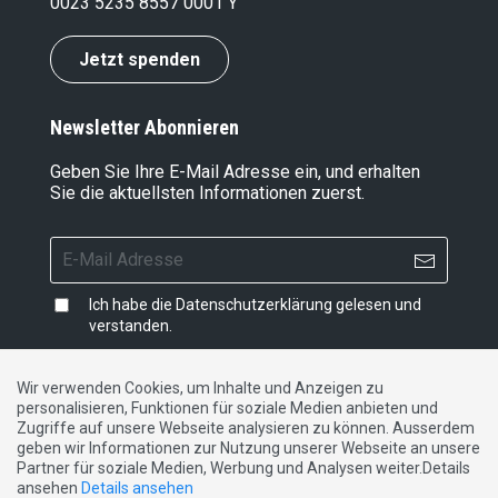
0023 5235 8557 0001 Y
14.11.2024
Massen-Arbeitslosigkeit? NEIN zur
Umwelt­verantwort­ungs-Initiative
Jetzt spenden
17.10.2024
Ausführungsbestimmungen zum CO2-
Gesetz für die Zeit nach 2024
Newsletter Abonnieren
14.05.2024
Gesslerhut aus Strassburg: Wir dulden
Geben Sie Ihre E-Mail Adresse ein, und erhalten
keine fremden Vögte!
Sie die aktuellsten Informationen zuerst.
01.05.2024
Klimaschutz-Verordnung
09.04.2024
Das Strassburger Urteil ist
Ich habe die
Datenschutzerklärung
gelesen und
inakzeptabel – die Schweiz muss aus
verstanden.
dem Europarat austreten
24.11.2023
Totalrevision der Verordnung über die
Wir verwenden Cookies, um Inhalte und Anzeigen zu
Meteorologie und Klimatologie
personalisieren, Funktionen für soziale Medien anbieten und
Impressum
|
Datenschutzerklärung
|
Kontakt
Zugriffe auf unsere Webseite analysieren zu können. Ausserdem
05.10.2023
geben wir Informationen zur Nutzung unserer Webseite an unsere
Dank der SVP wird der Wolf reguliert
Partner für soziale Medien, Werbung und Analysen weiter.Details
DE
FR
IT
10.06.2023
ansehen
Details ansehen