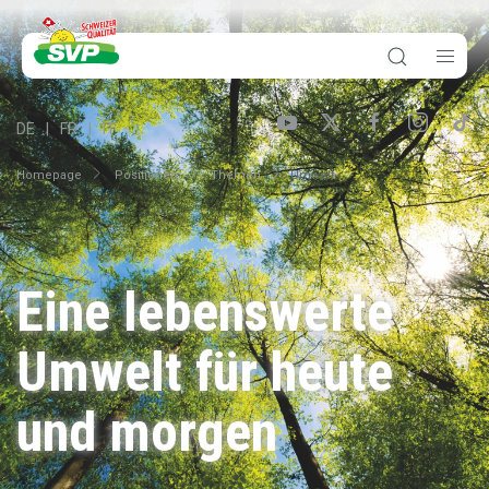
DE
FR
IT
Homepage
Positionen
Themen
Umwelt
Eine lebenswerte
Umwelt für heute
und morgen