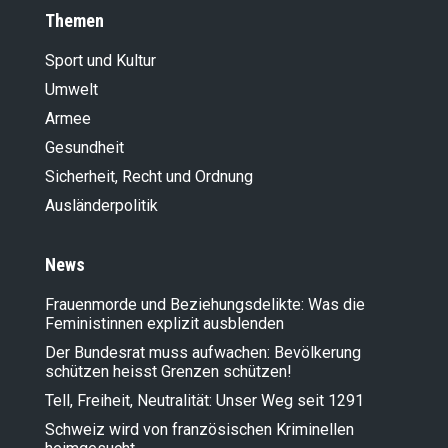
Themen
13.11.2025
Weniger Zuwanderung bedeutet
Sport und Kultur
weniger Beton und mehr Natur
15.10.2025
Umwelt
Änderung des Wasserrechtsgesetzes
Armee
(Umsetzung Motion 23.3498)
Gesundheit
14.10.2025
Sozialismus: Der jahrhundertealte
Sicherheit, Recht und Ordnung
Irrweg
Ausländer­politik
09.07.2025
Bundesgesetz über Pflanzen aus
neuen Züchtungstechnologien
News
(Züchtungstechnologiengesetz;
NZTG)
Frauenmorde und Beziehungsdelikte: Was die
02.07.2025
Feministinnen explizit ausblenden
Die Juso-Initiative ist ein Angriff auf
Der Bundesrat muss aufwachen: Bevölkerung
uns alle
schützen heisst Grenzen schützen!
02.07.2025
Revision Verordnung über die
Tell, Freiheit, Neutralität: Unser Weg seit 1291
Reduktion der CO2-Emissionen (CO2-
Schweiz wird von französischen Kriminellen
Verordnung) per 1. Januar 2026