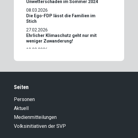
Unwetterschaden im Sommer 2024
08.03.2026
Die Ego-FDP lässt die Familien im
Stich
27.02.2026
Ehrlicher Klimaschutz geht nur mit
weniger Zuwanderung!
18.02.2026
Bundesgesetz über den CO2-
Grenzausgleich bei der Einfuhr von
Zementwaren (CO2-GAZG) –
Umsetzung der parlamentarischen
Initiative 21.432
05.02.2026
Seiten
Symbolpolitik auf Kosten der nächsten
Generation
Personen
05.12.2025
Aktuell
25.404 n Pa. Iv. WBK-N. Indirekter
Medienmitteilungen
Gegenentwurf zur Stopfleber-Initiative
21.11.2025
Volksinitiativen der SVP
Sicherheit und Souveränität – auch für
den Schweizer Rüstungsstandort