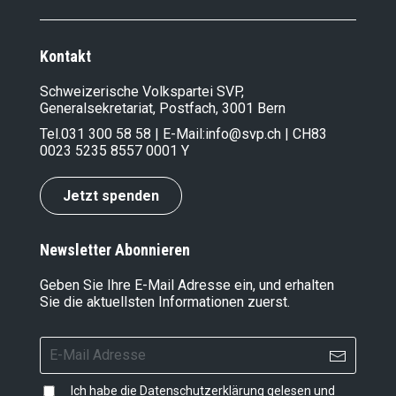
Änderung des Obligationenrechts
(Verlängerung des Urlaubs für
ausserschulische Jugendarbeit)
Kontakt
10.09.2025
Änderung des RVOG (Schutz von Daten
Schweizerische Volkspartei SVP,
juristischer Personen durch
Generalsekretariat, Postfach, 3001 Bern
Bundesorgane)
Tel.
031 300 58 58
| E-Mail:
info@svp.ch
| CH83
01.09.2025
0023 5235 8557 0001 Y
Keine Kopftücher an Schweizer
Schulen!
19.08.2025
Jetzt spenden
Jetzt die Wirtschaft entlasten – für den
Erhalt von Arbeitsplätzen und
Wohlstand der Schweiz!
Newsletter Abonnieren
16.08.2025
NEIN zur E-ID: Sie ist gefährlich,
Geben Sie Ihre E-Mail Adresse ein, und erhalten
freiheitsfeindlich und unnötig
Sie die aktuellsten Informationen zuerst.
16.08.2025
Nein zur links-extremen Juso-
Enteignungsinitiative
07.07.2025
Ich habe die
Datenschutzerklärung
gelesen und
Prix Résistance: Die SVP zeichnet