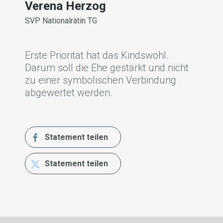
Verena Herzog
Pete
SVP Nationalrätin TG
SVP St
Erste Priorität hat das Kindswohl.
Die g
Darum soll die Ehe gestärkt und nicht
Funda
zu einer symbolischen Verbindung
Gesel
abgewertet werden.
S
Statement teilen
S
Statement teilen