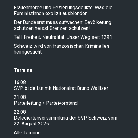
Cannabisprodukte (CanPG)
Frauenmorde und Beziehungsdelikte: Was die
13.11.2025
Feministinnen explizit ausblenden
Ein historischer Erfolg für die SVP
Der Bundesrat muss aufwachen: Bevölkerung
Jura: Ein Durchbruch, der eine Wende
markiert!
schützen heisst Grenzen schützen!
14.10.2025
Tell, Freiheit, Neutralität: Unser Weg seit 1291
Indirekter Gegenvorschlag
Schweiz wird von französischen Kriminellen
(Bundesgesetz über die Inklusion von
heimgesucht
Menschen mit Behinderungen und
Änderung des
Invalidenversicherungsgesetzes) zur
Termine
Volksinitiative «Für die Gleichstellung
von Menschen mit Behinderungen
(Inklusions-Initiative)»
16.08
SVP bi de Lüt mit Nationalrat Bruno Walliser
23.09.2025
21.449 n Pa. Iv. Kamerzin. Bei
21.08
gemeinsamer elterlicher Sorge die
Parteileitung / Parteivorstand
alternierende Obhut fördern
22.08
23.09.2025
Delegiertenversammlung der SVP Schweiz vom
Änderung der Verordnung über
22. August 2026
Fernmeldedienste
Alle Termine
17.09.2025