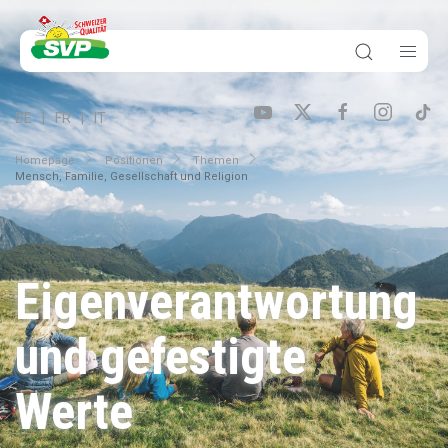
DE
FR
IT
Homepage
Positionen
Themen
Mensch, Familie, Gesellschaft und Religion
Eigenverantwortung
und gefestigte
Werte