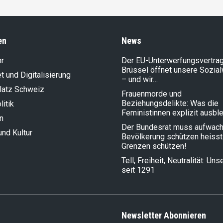
en
News
hr
Der EU-Unterwerfungsvertrag
Brüssel öffnet unsere Sozia
et und Digitalisierung
– und wir…
latz Schweiz
Frauenmorde und
Beziehungsdelikte: Was die
litik
Feministinnen explizit ausbl
n
Der Bundesrat muss aufwach
und Kultur
Bevölkerung schützen heisst
Grenzen schützen!
Tell, Freiheit, Neutralität: Un
seit 1291
Newsletter Abonnieren