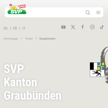
DE
FR
IT
Homepage
Partei
Graubünden
SVP
Kanton
Graubünden