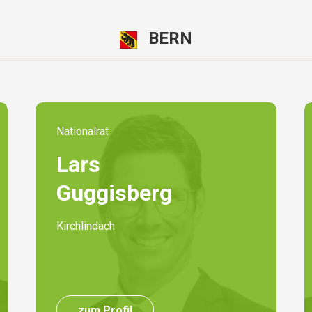
BERN
Nationalrat
Lars
Guggisberg
Kirchlindach
zum Profil