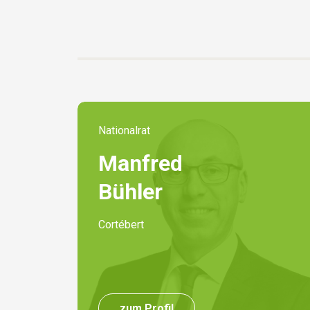
Nationalrat
Manfred
Bühler
Cortébert
zum Profil