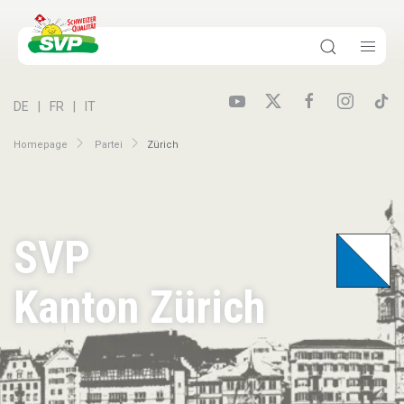
DE
FR
IT
Homepage
Partei
Zürich
SVP
Kanton Zürich