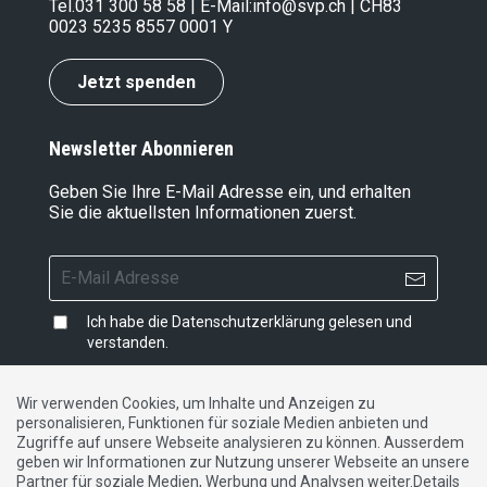
Tel.
031 300 58 58
| E-Mail:
info@svp.ch
| CH83
0023 5235 8557 0001 Y
Jetzt spenden
Newsletter Abonnieren
Geben Sie Ihre E-Mail Adresse ein, und erhalten
Sie die aktuellsten Informationen zuerst.
Ich habe die
Datenschutzerklärung
gelesen und
verstanden.
Wir verwenden Cookies, um Inhalte und Anzeigen zu
personalisieren, Funktionen für soziale Medien anbieten und
Impressum
|
Datenschutzerklärung
|
Kontakt
Zugriffe auf unsere Webseite analysieren zu können. Ausserdem
geben wir Informationen zur Nutzung unserer Webseite an unsere
Partner für soziale Medien, Werbung und Analysen weiter.Details
DE
FR
IT