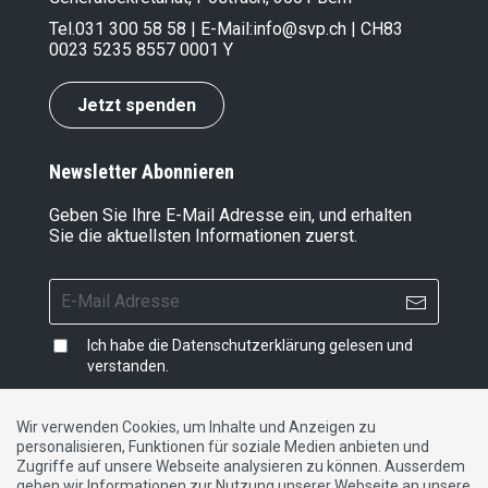
Tel.
031 300 58 58
| E-Mail:
info@svp.ch
| CH83
0023 5235 8557 0001 Y
Jetzt spenden
Newsletter Abonnieren
Geben Sie Ihre E-Mail Adresse ein, und erhalten
Sie die aktuellsten Informationen zuerst.
Ich habe die
Datenschutzerklärung
gelesen und
verstanden.
Wir verwenden Cookies, um Inhalte und Anzeigen zu
personalisieren, Funktionen für soziale Medien anbieten und
Impressum
|
Datenschutzerklärung
|
Kontakt
Zugriffe auf unsere Webseite analysieren zu können. Ausserdem
geben wir Informationen zur Nutzung unserer Webseite an unsere