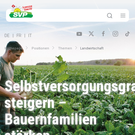
DE
FR
IT
Homepage
Positionen
Themen
Landwirt­schaft
Selbstversorgungsgr
steigern –
Bauernfamilien