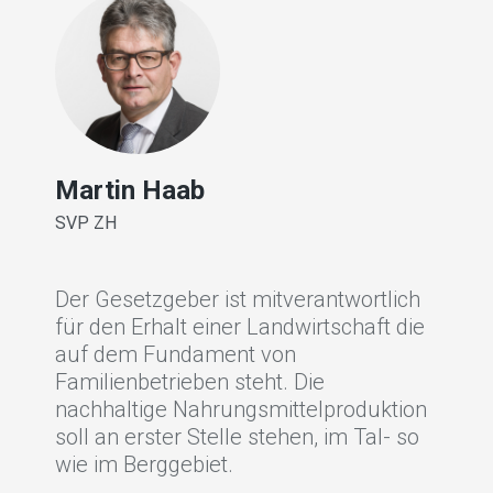
Martin Haab
Marc
SVP ZH
SVP S
Der Gesetzgeber ist mitverantwortlich
Der g
für den Erhalt einer Landwirtschaft die
Südam
auf dem Fundament von
die S
Familienbetrieben steht. Die
Masse
nachhaltige Nahrungsmittelproduktion
klein
soll an erster Stelle stehen, im Tal- so
als fa
wie im Berggebiet.