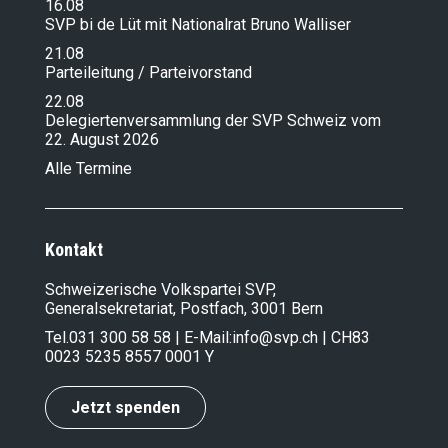
16.08
12.07.2024
SVP bi de Lüt mit Nationalrat Bruno Walliser
Vernehmlassung zur Änderung von
Verordnungen im Lebensmittelbereich
21.08
sowie im Bereich der Ein-, Durch- und
Parteileitung / Parteivorstand
Ausfuhr von Tieren und Tierprodukten
22.08
29.02.2024
Delegiertenversammlung der SVP Schweiz vom
Dringend notwendige Erhöhung der
22. August 2026
landwirtschaftlichen
Produzentenpreise
Alle Termine
13.02.2024
Die anderen Parteien wollen das
Erfolgsmodell der Schweiz
preisgeben: Die konkreten Nachteile
Kontakt
für die Wirtschaft und Landwirtschaft
des geplanten EU-
Schweizerische Volkspartei SVP,
Unterwerfungsvertrags
Generalsekretariat, Postfach, 3001 Bern
13.02.2024
Tel.
031 300 58 58
| E-Mail:
info@svp.ch
| CH83
Die anderen Parteien wollen das
0023 5235 8557 0001 Y
Erfolgsmodell der Schweiz
preisgeben: Die konkreten Nachteile
für die Wirtschaft und Landwirtschaft
Jetzt spenden
des geplanten EU-
Unterwerfungsvertrags