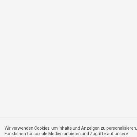
27.04.2023
Das Stromfresser-Gesetz ist teuer
und gefährlich – auch für die
Landwirtschaft
21.04.2023
Stromfresser-Gesetz zerstört
Landwirtschaft
16.02.2023
Auf Importe ist kein Verlass
14.12.2022
Weniger Abhängigkeit vom Ausland –
mehr gesunde, regionale Lebensmittel
27.10.2022
Die ruinöse Politik von Links-Grün
stoppen
21.09.2022
Jetzt Energiekosten senken und
Kaufkraft stärken
01.09.2022
Jetzt 3xJA und 1xNEIN stimmen – am
Wir verwenden Cookies, um Inhalte und Anzeigen zu personalisieren,
25. September zählt jede Stimme!
Funktionen für soziale Medien anbieten und Zugriffe auf unsere