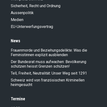
18.09.2024
Sicherheit, Recht und Ordnung
Jetzt abstimmen! NEIN zur verlogenen
Aussenpolitik
Biodiversitäts-Initiative
Medien
06.09.2024
Nein zur extremen Biodiversitäts-
EU-Unterwerfungsvertrag
Initiative
29.08.2024
NEIN zur links-extremen
News
Biodiversitäts-Initiative­
Frauenmorde und Beziehungsdelikte: Was die
26.08.2024
Feministinnen explizit ausblenden
Abstimmung vom 22. September: NEIN
zur extrem schädlichen
Der Bundesrat muss aufwachen: Bevölkerung
Biodiversitätsinitiative
schützen heisst Grenzen schützen!
17.08.2024
Tell, Freiheit, Neutralität: Unser Weg seit 1291
Asyl-Chaos: Mit der Grenzschutz-
Initiative holen wir die Kontrolle
Schweiz wird von französischen Kriminellen
zurück!
heimgesucht
17.08.2024
Deshalb braucht es ein klares NEIN zur
Termine
links-extremen Biodiversitäts-
Initiative