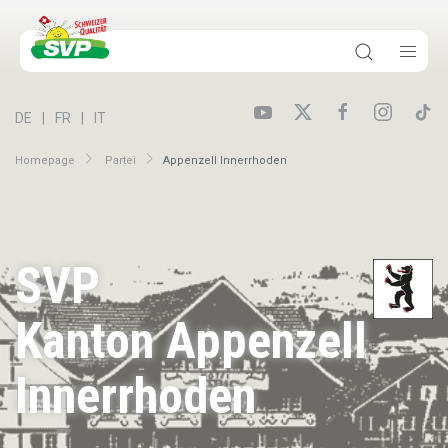
DE
FR
IT
Homepage
Partei
Appenzell Innerrhoden
SVP
Kanton Appenzell
Innerrhoden