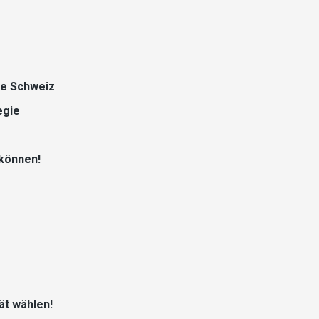
re Schweiz
egie
 können!
ät wählen!