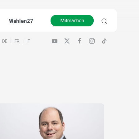
Wahlen27
Mitmachen
DE
FR
IT