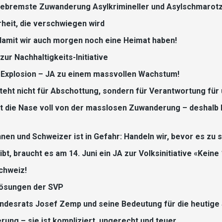
ngebremste Zuwanderung Asylkrimineller und Asylschmarotz
rheit, die verschwiegen wird
damit wir auch morgen noch eine Heimat haben!
zur Nachhaltigkeits-Initiative
-Explosion – JA zu einem massvollen Wachstum!
 steht nicht für Abschottung, sondern für Verantwortung fü
 die Nase voll von der masslosen Zuwanderung – deshalb b
nen und Schweizer ist in Gefahr: Handeln wir, bevor es zu sp
bt, braucht es am 14. Juni ein JA zur Volksinitiative «Keine
chweiz!
 Lösungen der SVP
ndesrats Josef Zemp und seine Bedeutung für die heutige
erung – sie ist kompliziert, ungerecht und teuer