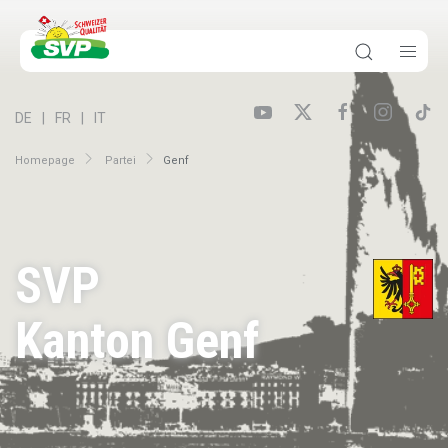
DE
FR
IT
Homepage
Partei
Genf
SVP
Kanton Genf