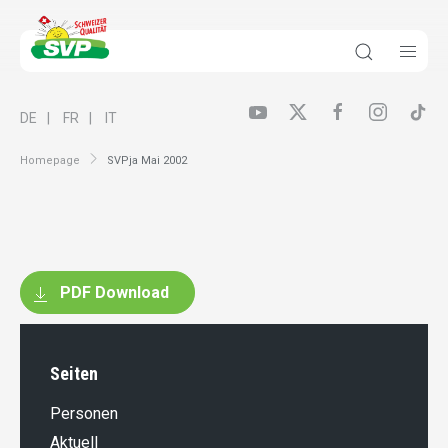
DE
FR
IT
Homepage
SVPja Mai 2002
PDF Download
Seiten
Personen
Aktuell