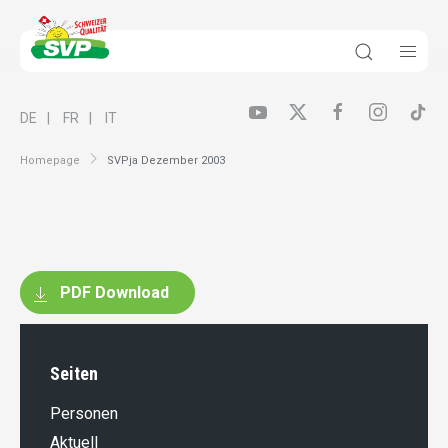
DE
FR
IT
Homepage
SVPja Dezember 2003
PDF Download
Seiten
Personen
Aktuell