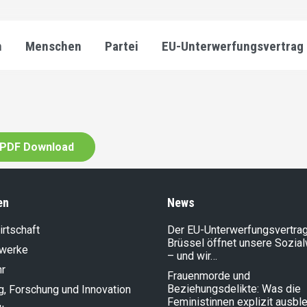
n
Menschen
Partei
EU-Unterwerfungsvertrag
PDF Download
en
News
rt­schaft
Der EU-Unterwerfungsvertrag
Brüssel öffnet unsere Sozia
lwerke
– und wir…
hr
Frauenmorde und
Beziehungsdelikte: Was die
g, Forschung und Innovation
Feministinnen explizit ausbl