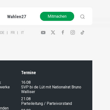
Wahlen27
Mitmachen
DE
FR
IT
Termine
:
16.08
lwerke
SVP bi de Lüt mit Nationalrat Bruno
Walliser
21.08
Parteileitung / Parteivorstand
enden