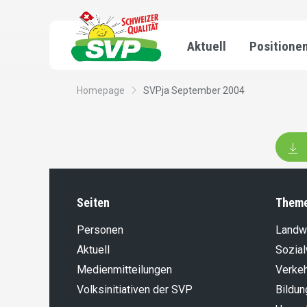
Aktuell
Positione
Homepage
SVPja September 2004
Seiten
Them
Personen
Landwi
Aktuell
Sozia
Medienmitteilungen
Verke
Volksinitiativen der SVP
Bildun