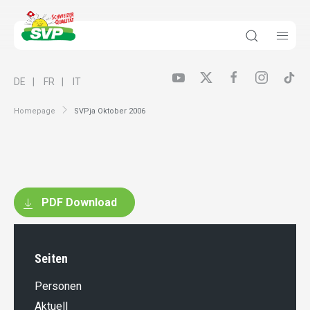
DE
FR
IT
Homepage
SVPja Oktober 2006
PDF Download
Seiten
Personen
Aktuell