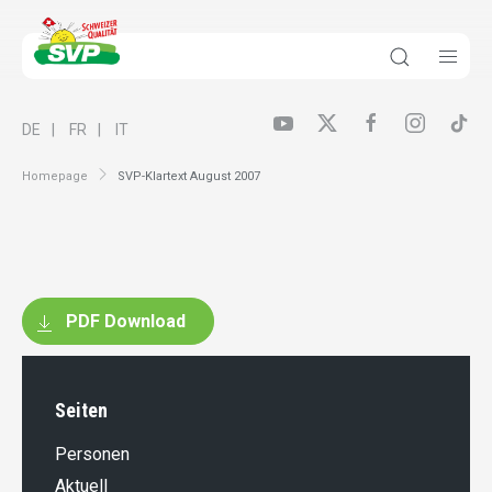
DE
FR
IT
Homepage
SVP-Klartext August 2007
PDF Download
Seiten
Personen
Aktuell