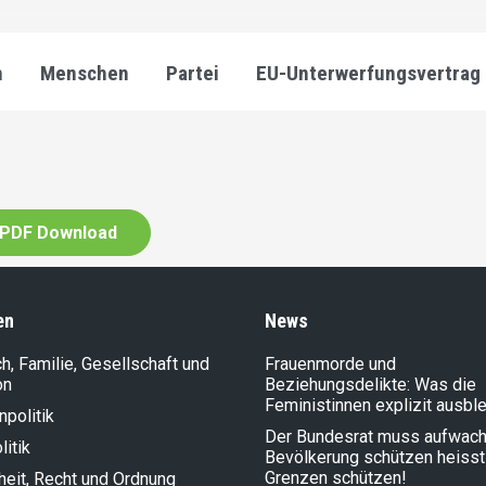
n
Menschen
Partei
EU-Unterwerfungsvertrag
PDF Download
en
News
, Familie, Gesellschaft und
Frauenmorde und
on
Beziehungsdelikte: Was die
Feministinnen explizit ausbl
politik
Der Bundesrat muss aufwach
litik
Bevölkerung schützen heisst
Grenzen schützen!
heit, Recht und Ordnung