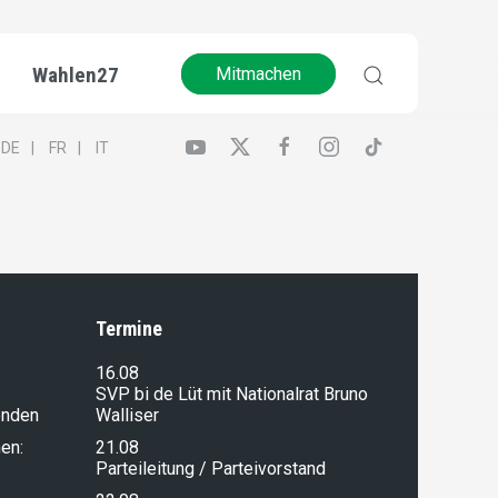
Wahlen27
Mitmachen
DE
FR
IT
Termine
16.08
SVP bi de Lüt mit Nationalrat Bruno
enden
Walliser
en:
21.08
Parteileitung / Parteivorstand