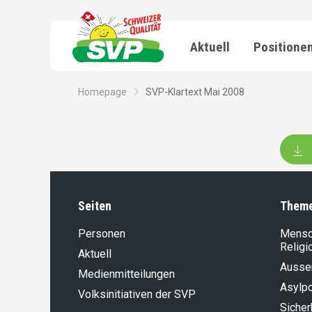
Aktuell
Positione
Homepage
SVP-Klartext Mai 2008
Seiten
Them
Personen
Mensch
Religi
Aktuell
Aussen
Medienmitteilungen
Asylpo
Volksinitiativen der SVP
Sicher