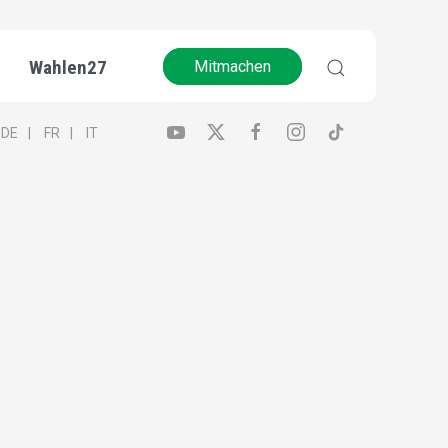
Wahlen27
Mitmachen
DE
FR
IT