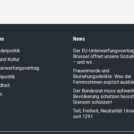
en
News
der­politik
Der EU-Unterwerfungsvertrag
Brüssel öffnet unsere Sozia
und Kultur
– und wir…
terwerfungsvertrag
Frauenmorde und
Beziehungsdelikte: Was die
politik
Feministinnen explizit ausbl
dheit
Der Bundesrat muss aufwach
n
Bevölkerung schützen heisst
Grenzen schützen!
Tell, Freiheit, Neutralität: Un
seit 1291