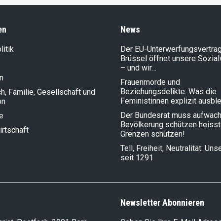
en
News
litik
Der EU-Unterwerfungsvertrag
Brüssel öffnet unsere Sozia
– und wir…
n
Frauenmorde und
Beziehungsdelikte: Was die
, Familie, Gesellschaft und
Feministinnen explizit ausbl
on
Der Bundesrat muss aufwach
e
Bevölkerung schützen heisst
rt­schaft
Grenzen schützen!
Tell, Freiheit, Neutralität: Un
seit 1291
Newsletter Abonnieren