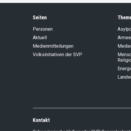
Seiten
Them
Personen
Asylpo
Aktuell
Armee
Medienmitteilungen
Medie
Volksinitiativen der SVP
Mensch
Religi
Energi
Landwi
Kontakt