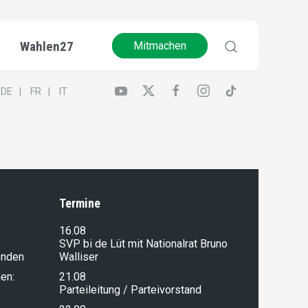
Wahlen27
Mitmachen
DE
FR
IT
Termine
16.08
SVP bi de Lüt mit Nationalrat Bruno
enden
Walliser
en:
21.08
Parteileitung / Parteivorstand