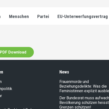
n
Menschen
Partei
EU-Unterwerfungsvertrag
PDF Download
en
News
n
Frauenmorde und
Beziehungsdelikte: Was die
politik
Feministinnen explizit ausbl
hr
Der Bundesrat muss aufwach
Bevölkerung schützen heisst
Grenzen schützen!