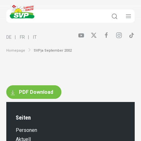
DE
FR
IT
Homepage
SVPja September 2002
PDF Download
Seiten
Personen
Aktuell