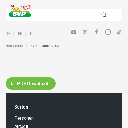
DE
FR
IT
Homepage
SVPja Januar 2003
PDF Download
Seiten
Personen
Aktuell