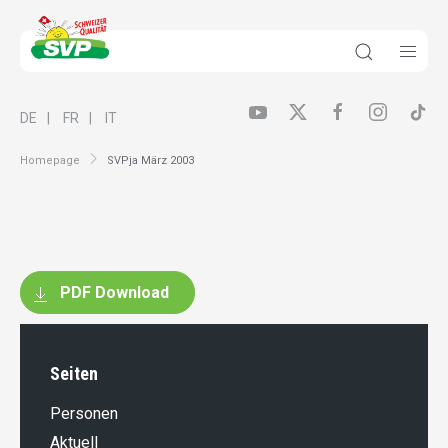
DE
FR
IT
Homepage
SVPja März 2003
PDF Download
Seiten
Personen
Aktuell