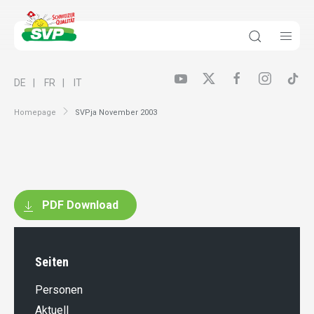
DE
FR
IT
Homepage
SVPja November 2003
PDF Download
Seiten
Personen
Aktuell