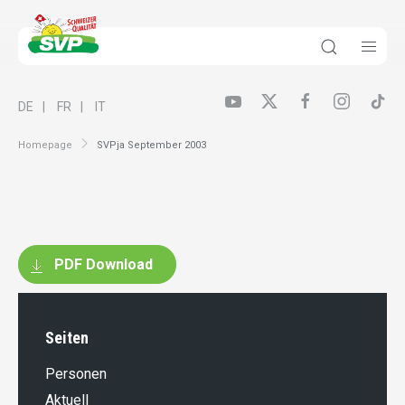
DE
FR
IT
Homepage
SVPja September 2003
PDF Download
Seiten
Personen
Aktuell