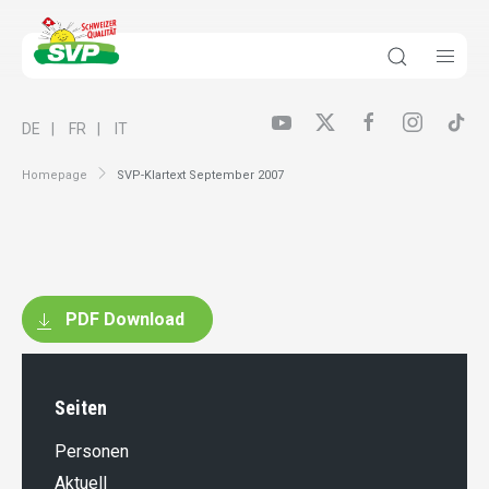
DE
FR
IT
Homepage
SVP-Klartext September 2007
PDF Download
Seiten
Personen
Aktuell