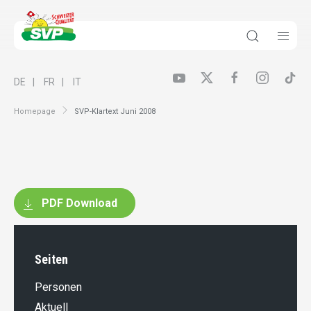
DE
FR
IT
Homepage
SVP-Klartext Juni 2008
PDF Download
Seiten
Personen
Aktuell