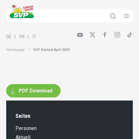
DE
FR
IT
Homepage
SVP Klartext April 2009
PDF Download
Seiten
Personen
Aktuell