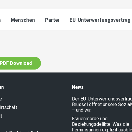
n
Menschen
Partei
EU-Unterwerfungsvertrag
PDF Download
en
News
e
Der EU-Unterwerfungsvertrag
Brüssel öffnet unsere Sozia
rt­schaft
– und wir…
t
Frauenmorde und
Beziehungsdelikte: Was die
Feministinnen explizit ausbl