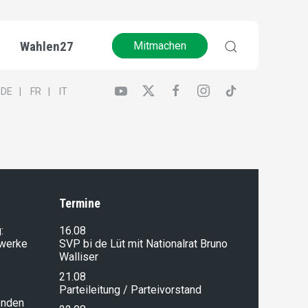
Wahlen27
Mitmachen
DE
FR
IT
Termine
:
16.08
lwerke
SVP bi de Lüt mit Nationalrat Bruno
Walliser
21.08
Parteileitung / Parteivorstand
enden