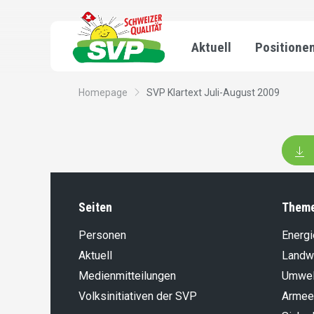
Aktuell
Positione
Homepage
SVP Klartext Juli-August 2009
Seiten
Them
Personen
Energi
Aktuell
Landwi
Medienmitteilungen
Umwel
Volksinitiativen der SVP
Armee