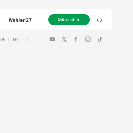
Wahlen27
Mitmachen
DE
FR
IT