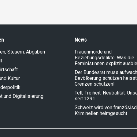
en
News
en, Steuern, Abgaben
Frauenmorde und
Beziehungsdelikte: Was die
t
Feministinnen explizit ausbl
rt­schaft
Der Bundesrat muss aufwach
Bevölkerung schützen heisst
und Kultur
Grenzen schützen!
der­politik
Tell, Freiheit, Neutralität: Un
et und Digitalisierung
seit 1291
Schweiz wird von französis
Kriminellen heimgesucht