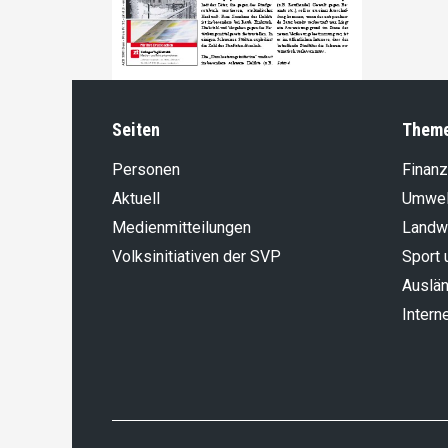
Seiten
Them
Personen
Finanz
Aktuell
Umwel
Medienmitteilungen
Landwi
Volksinitiativen der SVP
Sport 
Auslän
Intern