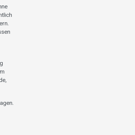
hne
tlich
ern.
ssen
ng
um
de,
ragen.