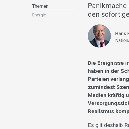
Panikmache ge
Themen
den sofortig
Energie
Hans K
Nation
Die Ereignisse 
haben in der Sch
Parteien verlan
zumindest Szena
Medien kräftig u
Versorgungssich
Realismus kompl
Es gilt deshalb 