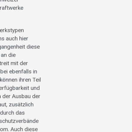
kraftwerke
werkstypen
s auch hier
gangenheit diese
 an die
reit mit der
ei ebenfalls in
können ihren Teil
Verfügbarkeit und
h der Ausbau der
ut, zusätzlich
 durch das
rschutzverbände
trom. Auch diese