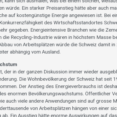
n, kann sich ausmalen, was bei einem solchen, weita
en würde. Ein starker Preisanstieg hätte aber auch ma
elche auf kostengünstige Energie angewiesen ist. Bei e
Konkurrenzfähigkeit des Wirtschaftsstandortes Schwei
ehr gegeben. Energieintensive Branchen wie die Zemen
h die Recycling-Industrie wären in höchstem Masse b
bau von Arbeitsplätzen würde die Schweiz damit in 
eiter abhängig vom Ausland.
achstum
kt, der in der ganzen Diskussion immer wieder ausgeble
nderung. Die Wohnbevölkerung der Schweiz hat seit 
men. Der Anstieg des Energieverbrauchs ist deshalb
des enormen Bevölkerungswachstums. Öffentlicher Ve
 wie auch viele andere Anwendungen sind auf grosse
erttausende von Arbeitsplätzen hängen von einer si
ab. Ein Ausstieg hätte enorme Auswirkungen auf das 