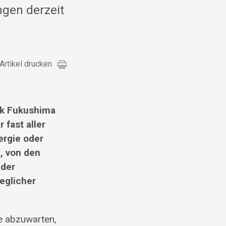
ngen derzeit
Artikel drucken
rk Fukushima
 fast aller
ergie oder
, von den
 der
eglicher
se abzuwarten,