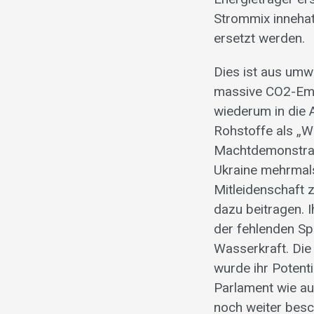
Strommix innehat
ersetzt werden.
Dies ist aus umwe
massive CO2-Emi
wiederum in die 
Rohstoffe als „W
Machtdemonstrati
Ukraine mehrmals
Mitleidenschaft 
dazu beitragen. I
der fehlenden Sp
Wasserkraft. Die 
wurde ihr Potent
Parlament wie au
noch weiter besch