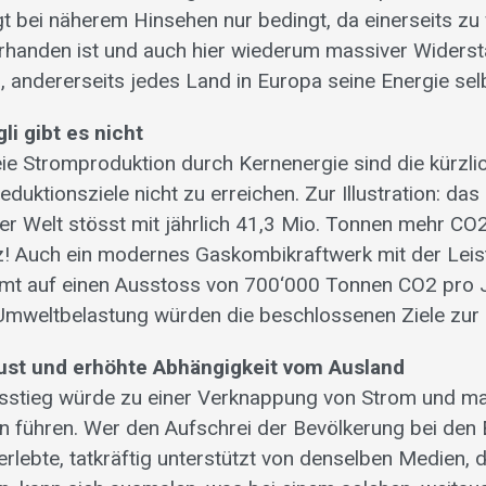
 bei näherem Hinsehen nur bedingt, da einerseits zu
rhanden ist und auch hier wiederum massiver Widers
, andererseits jedes Land in Europa seine Energie sel
i gibt es nicht
ie Stromproduktion durch Kernenergie sind die kürzl
uktionsziele nicht zu erreichen. Zur Illustration: das
er Welt stösst mit jährlich 41,3 Mio. Tonnen mehr CO2
! Auch ein modernes Gaskombikraftwerk mit der Lei
t auf einen Ausstoss von 700‘000 Tonnen CO2 pro J
mweltbelastung würden die beschlossenen Ziele zur 
lust und erhöhte Abhängigkeit vom Ausland
usstieg würde zu einer Verknappung von Strom und m
n führen. Wer den Aufschrei der Bevölkerung bei den
erlebte, tatkräftig unterstützt von denselben Medien, 