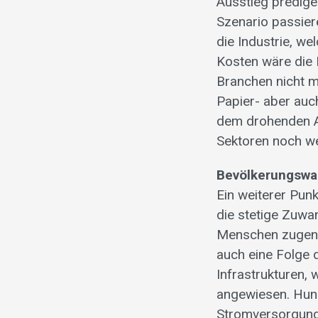
Ausstieg predige
Szenario passier
die Industrie, w
Kosten wäre die 
Branchen nicht m
Papier- aber auc
dem drohenden Ab
Sektoren noch w
Bevölkerungsw
Ein weiterer Pun
die stetige Zuwa
Menschen zugenom
auch eine Folge 
Infrastrukturen,
angewiesen. Hund
Stromversorgung 