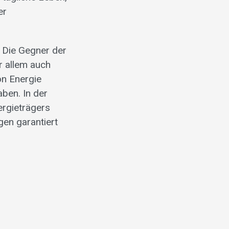
er
. Die Gegner der
r allem auch
on Energie
aben. In der
ergieträgers
en garantiert