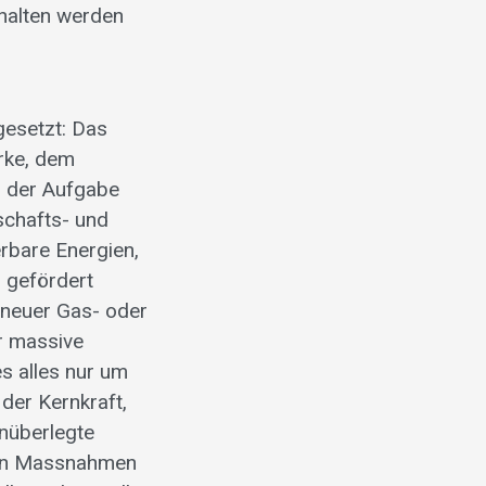
ehalten werden
gesetzt: Das
erke, dem
, der Aufgabe
schafts- und
rbare Energien,
n gefördert
 neuer Gas- oder
r massive
s alles nur um
der Kernkraft,
unüberlegte
man Massnahmen