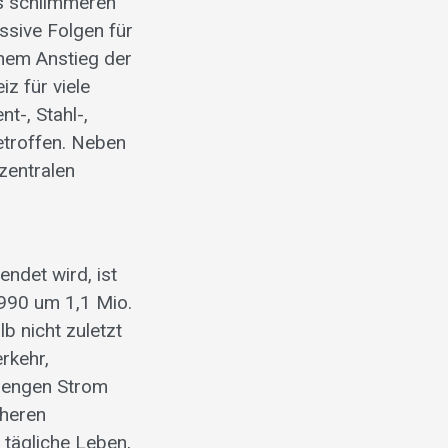
us schlimmeren
ssive Folgen für
inem Anstieg der
z für viele
t-, Stahl-,
etroffen. Neben
zentralen
ndet wird, ist
1990 um 1,1 Mio.
 nicht zuletzt
rkehr,
 Mengen Strom
cheren
tägliche Leben,