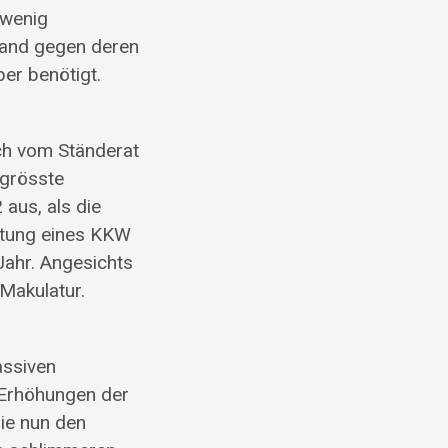
 wenig
tand gegen deren
ber benötigt.
ich vom Ständerat
 grösste
 aus, als die
stung eines KKW
ahr. Angesichts
Makulatur.
assiven
 Erhöhungen der
die nun den