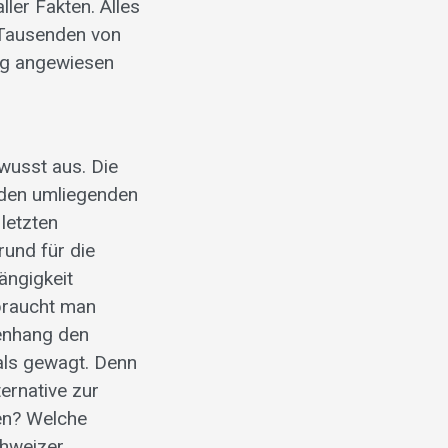
ller Fakten. Alles
 Tausenden von
ng angewiesen
wusst aus. Die
 den umliegenden
letzten
und für die
ängigkeit
 braucht man
menhang den
 als gewagt. Denn
ternative zur
en? Welche
chweizer