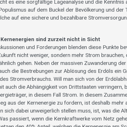
cht es eine sorgfältige Lageanalyse und die Kenntnis a
 Populismus auf dem Buckel der Bevölkerung und der
lche auf eine sichere und bezahlbare Stromversorgu
 Kernenergien sind zurzeit nicht in Sicht
skussionen und Forderungen blenden diese Punkte be
Zukunft nicht weniger, sondern mehr Strom brauchen,
ähnlich gehen. Neben der massiven Zuwanderung der 
auch die Bestrebungen zur Ablösung des Erdöls ein Gr
des Stromverbrauchs. Will man sich von der Erdölabh
it auch die Abhängigkeit von Drittstaaten verringern,
ergieträger, in diesem Fall Strom. In diesem Zusam
ieg aus der Kernenergie zu fordern, ist deshalb mehr
n sich dabei unweigerlich stellen muss, ist, was die Al
 Was passiert, wenn die Kernkraftwerke vom Netz geh
setzen den 40% Anteil, welchen die Kernenergie am S