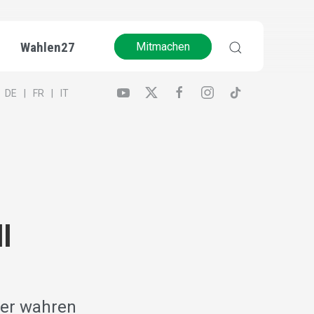
Wahlen27
Mitmachen
DE
FR
IT
l
ner wahren