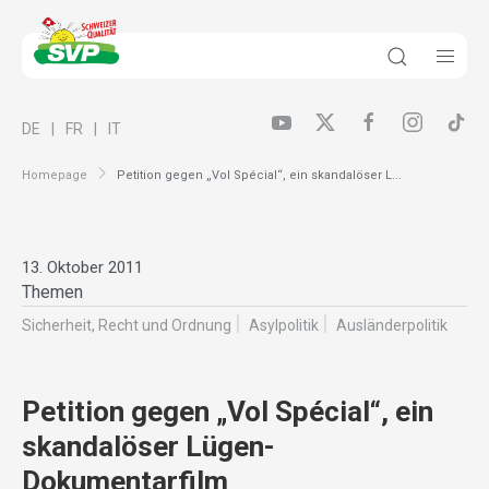
DE
FR
IT
Homepage
Petition gegen „Vol Spécial“, ein skandalöser L...
13. Oktober 2011
Themen
Sicherheit, Recht und Ordnung
Asylpolitik
Ausländer­politik
Petition gegen „Vol Spécial“, ein
skandalöser Lügen-
Dokumentarfilm