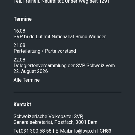
Tell, Freiheit, Neutralität: Unser Weg seit 1291
Termine
16.08
SVP bi de Lüt mit Nationalrat Bruno Walliser
21.08
Parteileitung / Parteivorstand
22.08
Delegiertenversammlung der SVP Schweiz vom
22. August 2026
Alle Termine
Kontakt
Schweizerische Volkspartei SVP,
Generalsekretariat, Postfach, 3001 Bern
Tel.
031 300 58 58
| E-Mail:
info@svp.ch
| CH83