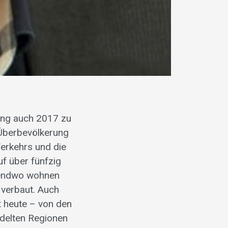
ung auch 2017 zu
Überbevölkerung
Verkehrs und die
uf über fünfzig
rgendwo wohnen
 verbaut. Auch
t heute – von den
delten Regionen