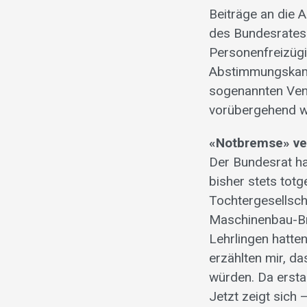
Beiträge an die A
des Bundesrates
Personenfreizügi
Abstimmungskampf
sogenannten Ven
vorübergehend wi
«Notbremse» ve
Der Bundesrat ha
bisher stets tot
Tochtergesellscha
Maschinenbau-Bra
Lehrlingen hatte
erzählten mir, d
würden. Da ersta
Jetzt zeigt sich 