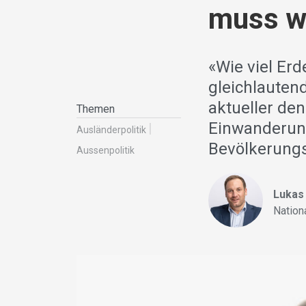
muss w
«Wie viel Erd
gleichlauten
aktueller den
Themen
Einwanderung
Ausländer­politik
Bevölkerungs
Aussenpolitik
Lukas
Nationa