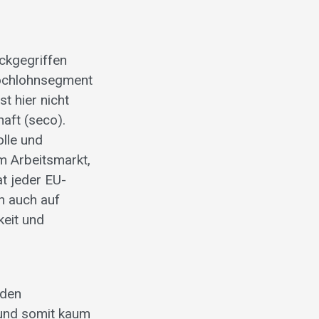
ckgegriffen
Hochlohnsegment
t hier nicht
aft (seco).
olle und
m Arbeitsmarkt,
at jeder EU-
n auch auf
keit und
 den
 und somit kaum