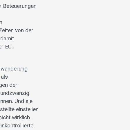
len Beteuerungen
m
Zeiten von der
 damit
er EU.
inwanderung
 als
ngen der
enundzwanzig
önnen. Und sie
ellte einstellen
cht wirklich.
nkontrollierte