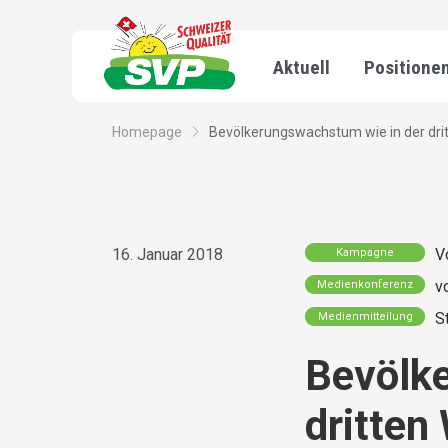
Aktuell
Positione
Homepage
Bevölkerungswachstum wie in der dritte
16. Januar 2018
V
Kampagne
v
Medienkonferenz
S
Medienmitteilung
Bevölk
dritten