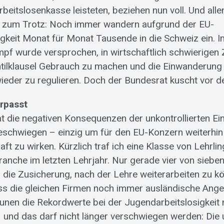
rbeitslosenkasse leisteten, beziehen nun voll. Und al
 zum Trotz: Noch immer wandern aufgrund der EU-
gkeit Monat für Monat Tausende in die Schweiz ein. I
 wurde versprochen, in wirtschaftlich schwierigen 
tilklausel Gebrauch zu machen und die Einwanderung
eder zu regulieren. Doch der Bundesrat kuscht vor d
rpasst
t die negativen Konsequenzen der unkontrollierten E
geschwiegen – einzig um für den EU-Konzern weiterhin
ft zu wirken. Kürzlich traf ich eine Klasse von Lehrli
nche im letzten Lehrjahr. Nur gerade vier von sieb
n die Zusicherung, nach der Lehre weiterarbeiten zu k
ass die gleichen Firmen noch immer ausländische Angest
unen die Rekordwerte bei der Jugendarbeitslosigkeit ni
– und das darf nicht länger verschwiegen werden: Die u