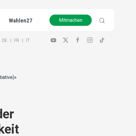
Wahlen27
Mitmachen
DE
FR
IT
iative)»
der
keit