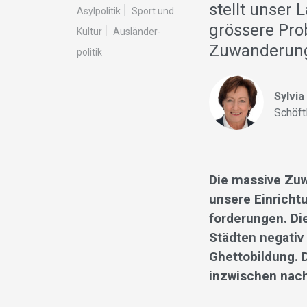
stellt unser
Asylpolitik
Sport und
grössere Pro
Kultur
Ausländer­
Zuwanderung
politik
Sylvia
Schöft
Die massive Zuw
unsere Einricht
forderungen. Di
Städten negativ
Ghettobildung. D
inzwischen nach