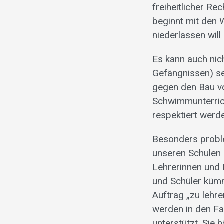
freiheitlicher R
beginnt mit den 
niederlassen will
Es kann auch nic
Gefängnissen) s
gegen den Bau v
Schwimmunterrich
respektiert werd
Besonders proble
unseren Schulen 
Lehrerinnen und
und Schüler kümm
Auftrag „zu lehre
werden in den Fam
unterstützt. Sie