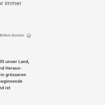
vor immer
Artikel drucken
lt unser Land,
nd Heraus­
in grösseren
 beginnende
nd ist