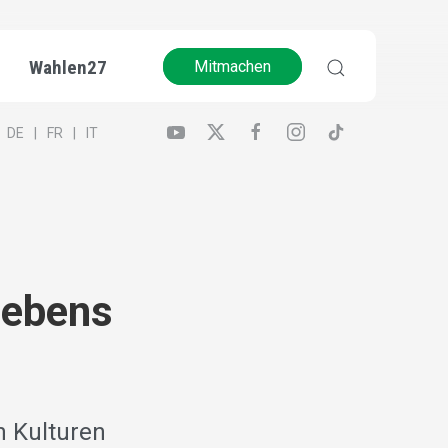
Wahlen27
Mitmachen
DE
FR
IT
lebens
 Kulturen