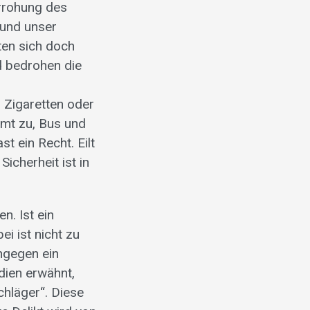
errohung des
 und unser
ten sich doch
d bedrohen die
 Zigaretten oder
mmt zu, Bus und
 ein Recht. Eilt
icherheit ist in
n. Ist ein
ei ist nicht zu
ngegen ein
dien erwähnt,
Schläger“. Diese