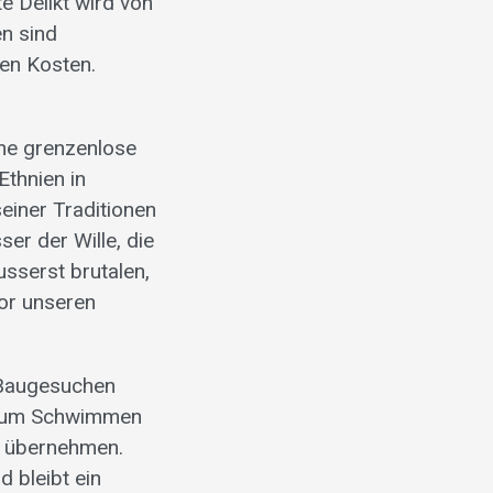
e Delikt wird von
en sind
men Kosten.
ine grenzenlose
Ethnien in
einer Traditionen
er der Wille, die
usserst brutalen,
or unseren
 Baugesuchen
t zum Schwimmen
t übernehmen.
d bleibt ein