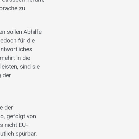
sprache zu
en sollen Abhilfe
jedoch für die
antwortliches
mehrt in die
eisten, sind sie
g der
te der
o, gefolgt von
s nicht EU-
tlich spürbar.