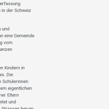
verfassung
 in der Schweiz
n und
nn eine Gemeinde
ng vom
tanzen
n Kindern in
is. Die
 Schülerinnen
em eigentlichen
her Eltern
itet und
n Strassen herum,