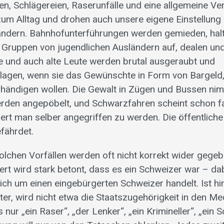
n, Schlägereien, Raserunfälle und eine allgemeine V
um Alltag und drohen auch unsere eigene Einstellung
ändern. Bahnhofunterführungen werden gemieden, hal
Gruppen von jugendlichen Ausländern auf, dealen un
 und auch alte Leute werden brutal ausgeraubt und
gen, wenn sie das Gewünschte in Form von Bargeld,
händigen wollen. Die Gewalt in Zügen und Bussen ni
den angepöbelt, und Schwarzfahren scheint schon fast
iert man selber angegriffen zu werden. Die öffentliche S
fährdet.
olchen Vorfällen werden oft nicht korrekt wider gegebe
ert wird stark betont, dass es ein Schweizer war – dab
ich um einen eingebürgerten Schweizer handelt. Ist hi
ter, wird nicht etwa die Staatszugehörigkeit in den Me
 nur „ein Raser“, „der Lenker“, „ein Krimineller“, „ein 