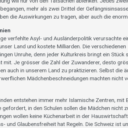
ng will nur von den Tatsachen ablenken. Jedes zweit
begangen, mehr als zwei Drittel der Gefängnisinsass
aben die Auswirkungen zu tragen, aber auch die enor
nien
nge verfehlte Asyl- und Ausländerpolitik verursachte e
nser Land und kostete Milliarden. Die verschiedenen 
ngen Unruhe, denn jeder Kulturkreis bringt ein Stück s
t mit. Je grösser die Zahl der Zuwanderer, desto gröss
en auch in unserem Land zu praktizieren. Selbst die ä
erwerflichen Mädchenbeschneidungen machten nicht v
inden entstehen immer mehr Islamische Zentren, mit
 gefordert, in den Schulen sollen die Mädchen nich
ngen wollen keine Küchenarbeit in der Hauswirtschaf
s- und Glaubensfreiheit hat Regeln. Die Schweiz ist un