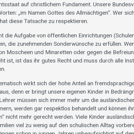
echtsstaat auf christlichem Fundament. Unsere Bundes
Worten: „im Namen Gottes des Allmächtigen“. Wer sich
 hat diese Tatsache zu respektieren.
ht die Aufgabe von öffentlichen Einrichtungen (Schule
ein, die zunehmenden Sonderwünsche zu erfüllen. We
on Moscheen und Minaretten oder gegen die Befreiu
t ist, ist das ihr gutes Recht und muss durch alle Ins
en.
matisch wirkt sich der hohe Anteil an fremdsprachige
aus, denn er bringt unsere eigenen Kinder in Bedrängn
 Lehrer müssen sich immer mehr um die ausländischen
ern, werden gar respektlos behandelt und können ihr
n“ nicht mehr gerecht werden. Viele Kinder ausländisc
ilien viel zu wenig auf den schulischen Alltag vorbere
 hängen schon in jungen Jahren unbeaufsichtigt auf de