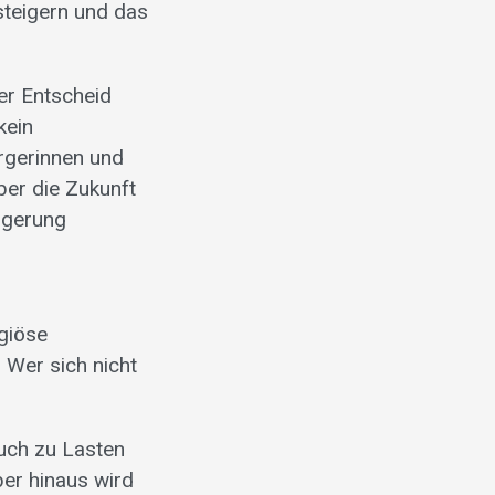
steigern und das
Der Entscheid
kein
rgerinnen und
ber die Zukunft
rgerung
igiöse
 Wer sich nicht
uch zu Lasten
er hinaus wird