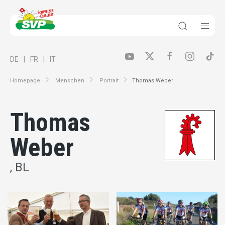
DE
FR
IT
Homepage
Menschen
Portrait
Thomas Weber
Thomas
Weber
, BL