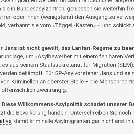
e Asylmigranten werden mit Samthandschuhen angefass
 sie in Bundesasylzentren, geniessen sie weiterhin fr
perren oder ihnen (wenigstens) den Ausgang zu verwei
ld, verbannt sie vom «Töggeli-Kasten» – und schickt s
 Jans ist nicht gewillt, das Larifari-Regime zu bee
 Grundlage, um «Asylbewerber mit einem fehlbaren Ver
nt es aus seinem Staatssekretariat für Migration (SEM
 werden bekämpft. Für SP-Asylvorsteher Jans und sei
on Kriminellen an oberster Stelle – die Menschrecht
offensichtlich zweitrangig.
t: Diese Willkommens-Asylpolitik schadet unserer B
zt die Bevölkerung handeln: Unterschreiben Sie noch 
ative
, damit kriminelle Asylmigranten gar nicht erst in