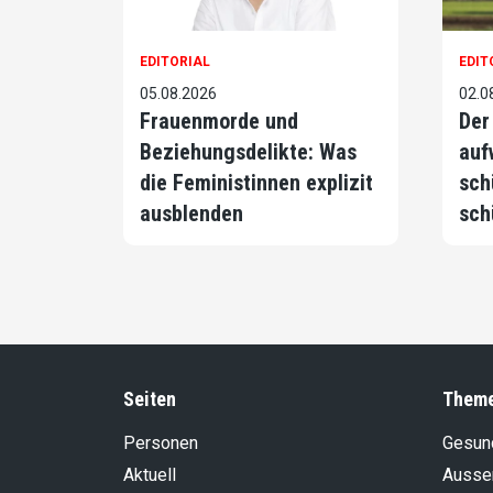
EDITORIAL
EDIT
05.08.2026
02.0
Frauenmorde und
Der
Beziehungsdelikte: Was
auf
die Feministinnen explizit
sch
ausblenden
sch
Seiten
Them
Personen
Gesun
Aktuell
Aussen