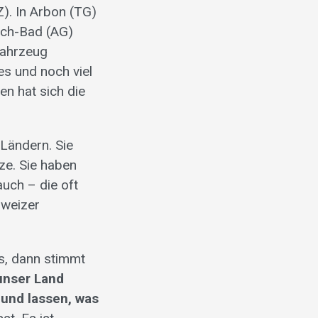
). In Arbon (TG)
ach-Bad (AG)
Fahrzeug
es und noch viel
en hat sich die
 Ländern. Sie
ze. Sie haben
auch – die oft
hweizer
s, dann stimmt
 unser Land
 und lassen, was