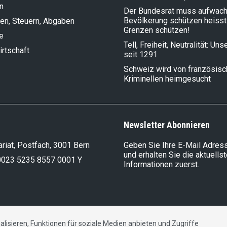
n
Der Bundesrat muss aufwach
Bevölkerung schützen heisst
en, Steuern, Abgaben
Grenzen schützen!
e
Tell, Freiheit, Neutralität: Un
rt­schaft
seit 1291
Schweiz wird von französis
Kriminellen heimgesucht
Newsletter Abonnieren
riat, Postfach, 3001 Bern
Geben Sie Ihre E-Mail Adress
und erhalten Sie die aktuells
0023 5235 8557 0001 Y
Informationen zuerst.
lisieren, Funktionen für soziale Medien anbieten und Zugriffe