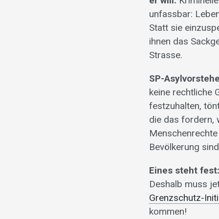
er will.
Kriminell
unfassbar: Leben
Statt sie einzus
ihnen das Sackge
Strasse.
SP-Asylvorsteher
keine rechtliche
festzuhalten, tö
die das fordern,
Menschenrechte v
Bevölkerung sind 
Eines steht fes
Deshalb muss jet
Grenzschutz-Initi
kommen!