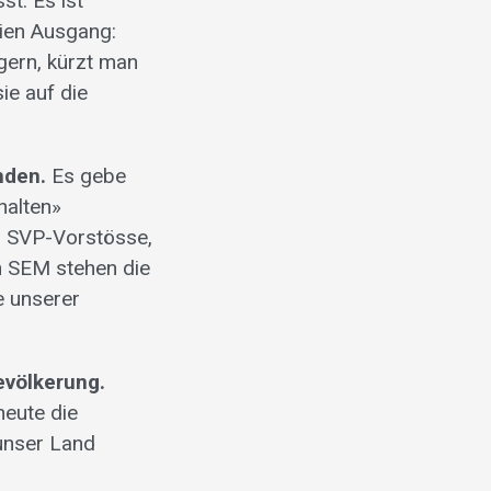
t. Es ist
eien Ausgang:
gern, kürzt man
ie auf die
nden.
Es gebe
halten»
). SVP-Vorstösse,
n SEM stehen die
e unserer
evölkerung.
heute die
 unser Land