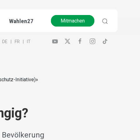
Wahlen27
Mitmachen
DE
FR
IT
hutz-Initiative)»
ngig?
r Bevölkerung