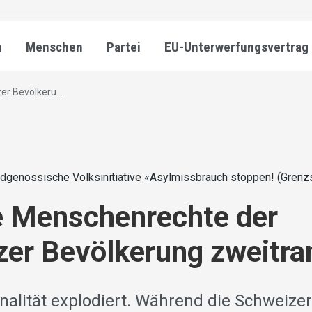
n
Menschen
Partei
EU-Unterwerfungsvertrag
r Bevölkeru...
idgenössische Volksinitiative «Asylmissbrauch stoppen! (Grenzsc
e Menschenrechte der
er Bevölkerung zweitra
inalität explodiert. Während die Schweize