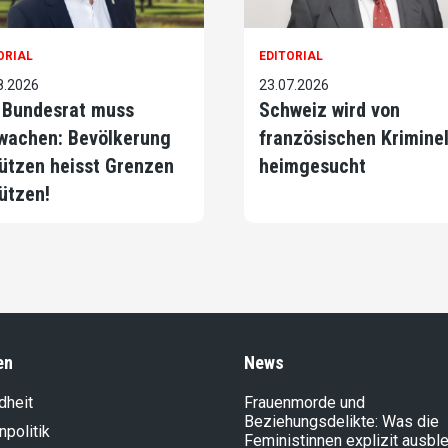
ORIAL
EDITORIAL
8.2026
23.07.2026
 Bundesrat muss
Schweiz wird von
wachen: Bevölkerung
französischen Krimine
ützen heisst Grenzen
heimgesucht
ützen!
en
News
dheit
Frauenmorde und
Beziehungsdelikte: Was die
politik
Feministinnen explizit ausbl