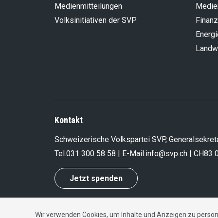
Medienmitteilungen
Medie
Volksinitiativen der SVP
Finanz
Energi
Landwi
Kontakt
Schweizerische Volkspartei SVP, Generalsekreta
Tel.
031 300 58 58
| E-Mail:
info@svp.ch
| CH83 
Jetzt spenden
Wir verwenden Cookies, um Inhalte und Anzeigen zu persona