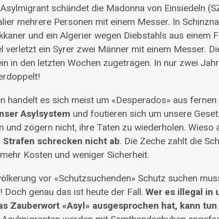
 Asylmigrant schändet die Madonna von Einsiedeln (SZ
lier mehrere Personen mit einem Messer. In Schinzn
kaner und ein Algerier wegen Diebstahls aus einem 
el verletzt ein Syrer zwei Männer mit einem Messer. Di
ein in den letzten Wochen zugetragen. In nur zwei Jahr
verdoppelt!
len handelt es sich meist um «Desperados» aus fernen
nser Asylsystem
und foutieren sich um unsere Geset
en und zögern nicht, ihre Taten zu wiederholen. Wieso 
n Strafen
schrecken nicht ab
. Die Zeche zahlt die Sc
 mehr Kosten und weniger Sicherheit.
ölkerung vor «Schutzsuchenden» Schutz suchen mus
! Doch genau das ist heute der Fall.
Wer es illegal in
as Zauberwort «Asyl» ausgesprochen hat, kann tun