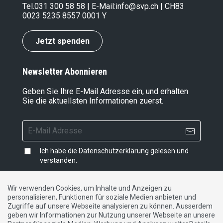
Tel.
031 300 58 58
| E-Mail:
info@svp.ch
| CH83
0023 5235 8557 0001 Y
Jetzt spenden
Newsletter Abonnieren
Geben Sie Ihre E-Mail Adresse ein, und erhalten
Sie die aktuellsten Informationen zuerst.
Ich habe die
Datenschutzerklärung
gelesen und
verstanden.
Wir verwenden Cookies, um Inhalte und Anzeigen zu
personalisieren, Funktionen für soziale Medien anbieten und
Impressum
|
Datenschutzerklärung
|
Kontakt
Zugriffe auf unsere Webseite analysieren zu können. Ausserdem
geben wir Informationen zur Nutzung unserer Webseite an unsere