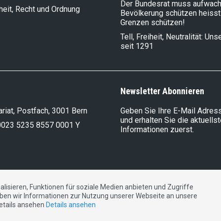
Der Bundesrat muss aufwach
heit, Recht und Ordnung
Bevölkerung schützen heisst
Grenzen schützen!
Tell, Freiheit, Neutralität: Un
seit 1291
Newsletter Abonnieren
riat, Postfach, 3001 Bern
Geben Sie Ihre E-Mail Adress
und erhalten Sie die aktuells
0023 5235 8557 0001 Y
Informationen zuerst.
lisieren, Funktionen für soziale Medien anbieten und Zugriffe
DE
FR
IT
ben wir Informationen zur Nutzung unserer Webseite an unsere
Details ansehen
Details ansehen