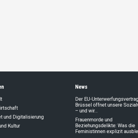
en
News
t
Der EU-Unterwerfungsvertrag
Brüssel öffnet unsere Sozia
rt­schaft
– und wir…
et und Digitalisierung
Frauenmorde und
Beziehungsdelikte: Was die
und Kultur
Feministinnen explizit ausbl