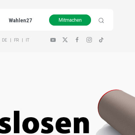
Wahlen27
Mitmachen
DE
FR
IT