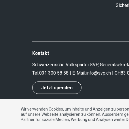
Sicher
Kontakt
Schweizerische Volkspartei SVP, Generalsekreta
Tel.
031 300 58 58
| E-Mail:
info@svp.ch
| CH83 
Jetzt spenden
Wir verwenden Cookies, um Inhalte und Anzeigen zu persona
Impressum
|
Datenschutzerklärung
|
Kontakt
auf unsere Webseite analysieren zu können. Ausserdem ge
Partner für soziale Medien, Werbung und Analysen weiter.