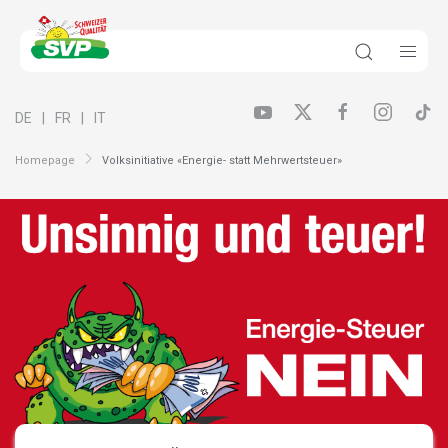
DE
FR
IT
Homepage
Volksinitiative «Energie- statt Mehrwertsteuer»