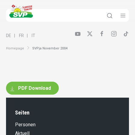
DE
FR
IT
Homepage
SVPja November 2004
PDF Download
Seiten
Personen
Aktuell