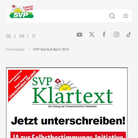
DE
FR
IT
Homepage
SVP-Klartext April 2015