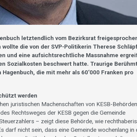
enbuch letztendlich vom Bezirksrat freigesprochen
wollte die von der SVP-Politikerin Therese Schläp
en und eine aufsichtsrechtliche Massnahme ergrei
en Sozialkosten beschwert hatte. Traurige Berühmt
e in Hagenbuch, die mit mehr als 60‘000 Franken pro
chützt werden
chen juristischen Machenschaften von KESB-Behörde
n des Rechtsweges der KESB gegen die Gemeinde
euerzahlers – zeigt diese Behörde, wie rechthaberis
 Es darf nicht sein, dass eine Gemeinde wochenlang in 