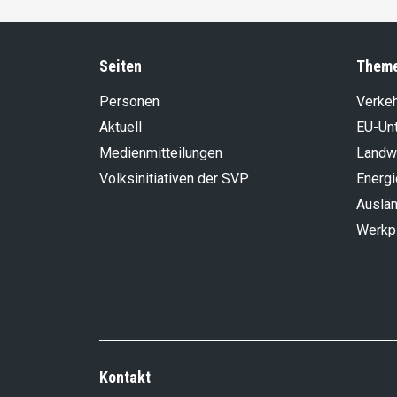
Seiten
Them
Personen
Verke
Aktuell
EU-Un
Medienmitteilungen
Landwi
Volksinitiativen der SVP
Energi
Auslän
Werkp
Kontakt