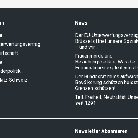
en
News
hr
Der EU-Unterwerfungsvertrag
Brüssel öffnet unsere Sozia
terwerfungsvertrag
– und wir…
rt­schaft
Frauenmorde und
Beziehungsdelikte: Was die
e
Feministinnen explizit ausbl
der­politik
Der Bundesrat muss aufwach
latz Schweiz
Bevölkerung schützen heisst
Grenzen schützen!
Tell, Freiheit, Neutralität: Un
seit 1291
Newsletter Abonnieren