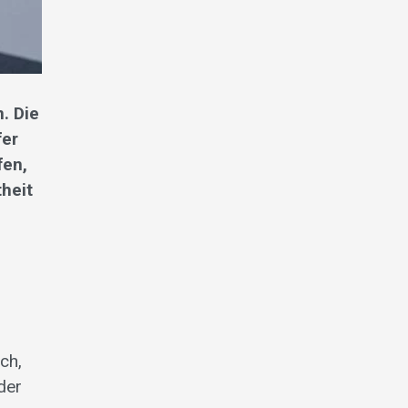
. Die
fer
fen,
heit
n
ch,
der