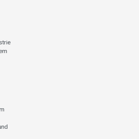
strie
dem
em
und